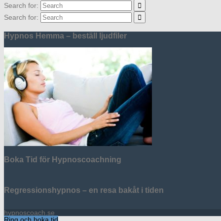
Search for:
Search for:
Hypnos Hemma – beställ ljudfiler
Boka Tid för Hypnoscoachning
Regressionshypnos – en resa bakåt i tiden
hypnoscoach.se
Ring och boka tid